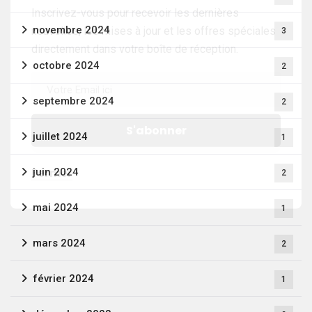
Inscrivez-vous pour recevoir les dernières
novembre 2024
nouvelles, les mises à jour et les offres spéciales
3
directement dans votre boîte de réception.
octobre 2024
2
septembre 2024
2
juillet 2024
1
juin 2024
Fermer
2
mai 2024
1
mars 2024
2
février 2024
1