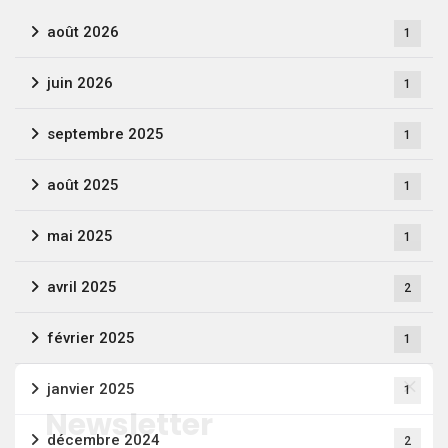
août 2026
1
juin 2026
1
septembre 2025
1
août 2025
1
mai 2025
1
avril 2025
2
février 2025
1
janvier 2025
1
Newsletter
décembre 2024
2