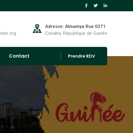
Adresse: Almamya Rue 0271
inee.org
Conakry, République de Guinée
Contact
Prendre RDV