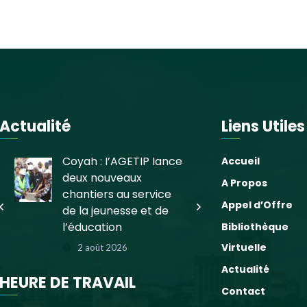
Actualité
Liens Utiles
Coyah : l’AGETIP lance
Pose de l
Accueil
deux nouveaux
pierre du
A Propos
chantiers au service
Jeunes du
Appel d’Offre
de la jeunesse et de
Bassengué
l’éducation
préfectu
Bibliothèque
Virtuelle
2 août 2026
9 juin 20
Actualité
HEURE DE TRAVAIL
Contact