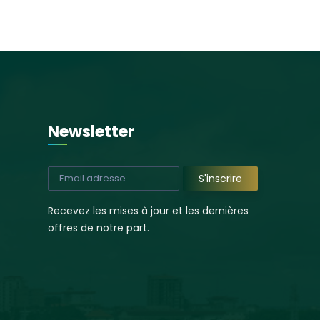
Newsletter
a première
Ratoma : clap de fin
 Foyer des
sur l’opération de
 district de
curage et
Recevez les mises à jour et les dernières
 | sous-
d’assainissement
offres de notre part.
re de Koba
portée par l’AGETIPE
26
6 septembre 2025