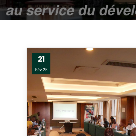
21
Fév 25