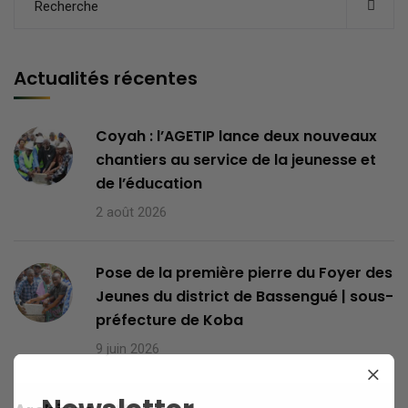
Actualités récentes
Coyah : l’AGETIP lance deux nouveaux
chantiers au service de la jeunesse et
de l’éducation
2 août 2026
Pose de la première pierre du Foyer des
Jeunes du district de Bassengué | sous-
préfecture de Koba
9 juin 2026