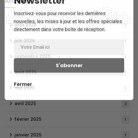
Newsletter
Archives
Inscrivez-vous pour recevoir les dernières
nouvelles, les mises à jour et les offres spéciales
août 2026
1
directement dans votre boîte de réception.
juin 2026
1
septembre 2025
1
août 2025
1
Fermer
mai 2025
1
avril 2025
2
février 2025
1
janvier 2025
1