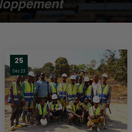
25
Déc 23