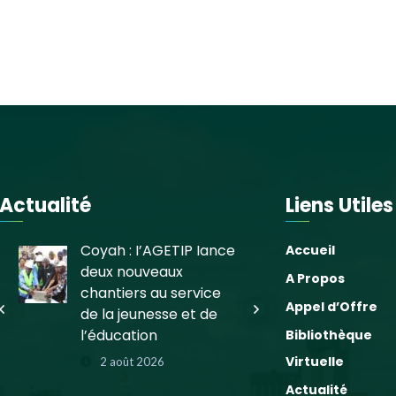
Actualité
Liens Utiles
Coyah : l’AGETIP lance
Pose de l
Accueil
deux nouveaux
pierre du
A Propos
chantiers au service
Jeunes du
Appel d’Offre
de la jeunesse et de
Bassengué
l’éducation
préfectu
Bibliothèque
Virtuelle
2 août 2026
9 juin 20
Actualité