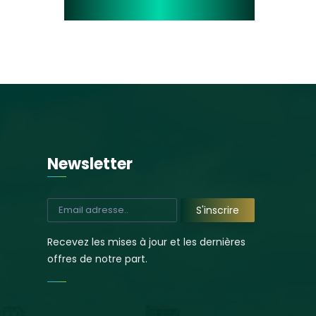
Newsletter
a première
Ratoma : clap de fin
 Foyer des
sur l’opération de
 district de
curage et
Recevez les mises à jour et les dernières
 | sous-
d’assainissement
offres de notre part.
re de Koba
portée par l’AGETIPE
26
6 septembre 2025