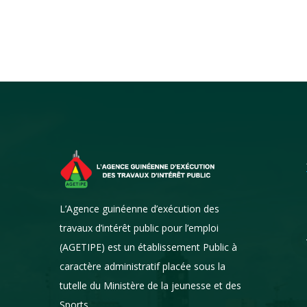
Ratoma : clap de fin
L’Agence guinéenne d’exécution des
sur l’opération de
curage et
travaux d’intérêt public pour l’emploi
d’assainissement
(AGETIPE) est un établissement Public à
portée par l’AGETIPE
caractère administratif placée sous la
6 septembre 2025
tutelle du Ministère de la jeunesse et des
Sports.