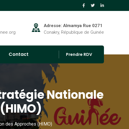
Adresse: Almamya Rue 0271
inee.org
Conakry, République de Guinée
Contact
Prendre RDV
tratégie Nationale
 (HIMO)
tion des Approches (HIMO)