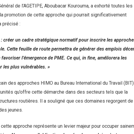
 Général de l’AGETIPE, Aboubacar Kourouma, a exhorté toutes les
la promotion de cette approche qui pourrait significativement
a précisé :
ir : créer un cadre stratégique normatif pour inscrire les approch
. Cette feuille de route permettra de générer des emplois déce
favoriser l’émergence de PME. Ce qui, in fine, améliorera les
r les plus vulnérables. »
letter
cain des approches HIMO au Bureau International du Travail (BIT)
ous pour recevoir les dernières nouvelles,
unités qu’offre cette démarche dans des secteurs tels que la
 jour et les offres spéciales directement
structures routières. Il a souligné que ces domaines regorgent de
boîte de réception.
des jeunes.
, cette approche représente un levier majeur pour occuper saine