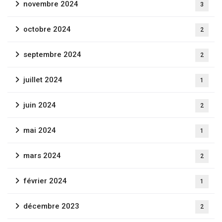
novembre 2024
3
octobre 2024
2
septembre 2024
2
Newsletter
juillet 2024
1
Inscrivez-vous pour recevoir les dernières
nouvelles, les mises à jour et les offres spéciales
juin 2024
2
directement dans votre boîte de réception.
mai 2024
1
mars 2024
2
février 2024
1
Fermer
décembre 2023
2