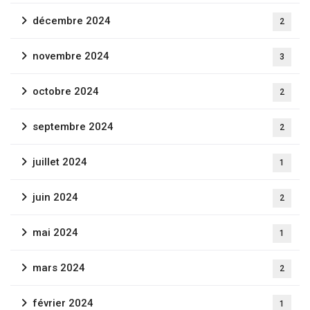
décembre 2024
2
novembre 2024
3
octobre 2024
2
Newsletter
septembre 2024
2
Inscrivez-vous pour recevoir les dernières
juillet 2024
1
nouvelles, les mises à jour et les offres spéciales
directement dans votre boîte de réception.
juin 2024
2
mai 2024
1
mars 2024
2
février 2024
1