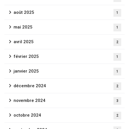
août 2025
1
mai 2025
1
avril 2025
2
février 2025
1
janvier 2025
1
décembre 2024
2
Newsletter
novembre 2024
3
Inscrivez-vous pour recevoir les dernières
nouvelles, les mises à jour et les offres spéciales
octobre 2024
2
directement dans votre boîte de réception.