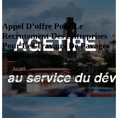
Appel D’offre Pour Le
Recrutement Des Entreprises
Pour Les Travaux De Pavages
De Chaussées
Accueil
Fichier média
Appel D’offre Pour Le Recrutement Des Entreprises Pour
Les Travaux De Pavages De Chaussées