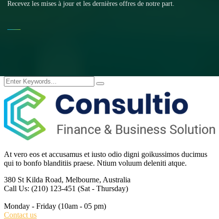
Recevez les mises à jour et les dernières offres de notre part.
At vero eos et accusamus et iusto odio digni goikussimos ducimus
qui to bonfo blanditiis praese. Ntium voluum deleniti atque.
380 St Kilda Road,
Melbourne, Australia
Call Us: (210) 123-451
(Sat - Thursday)
Monday - Friday
(10am - 05 pm)
Contact us