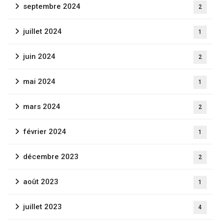
septembre 2024
2
juillet 2024
1
juin 2024
2
Newsletter
mai 2024
1
Inscrivez-vous pour recevoir les dernières
nouvelles, les mises à jour et les offres spéciales
mars 2024
2
directement dans votre boîte de réception.
février 2024
1
décembre 2023
2
août 2023
1
Fermer
juillet 2023
4