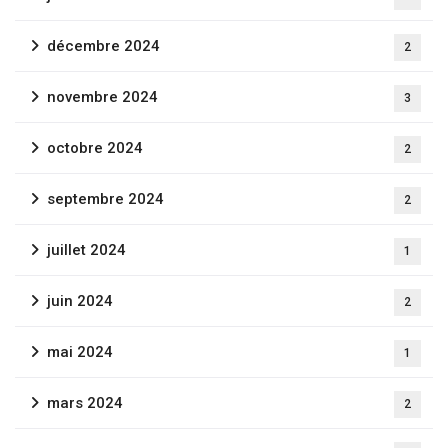
décembre 2024
2
novembre 2024
3
octobre 2024
2
Newsletter
septembre 2024
2
Inscrivez-vous pour recevoir les dernières
juillet 2024
1
nouvelles, les mises à jour et les offres spéciales
directement dans votre boîte de réception.
juin 2024
2
mai 2024
1
mars 2024
2