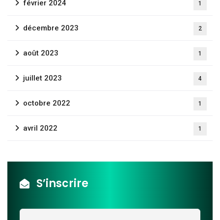
février 2024
1
Fermer
décembre 2023
2
août 2023
1
juillet 2023
4
octobre 2022
1
avril 2022
1
S’inscrire